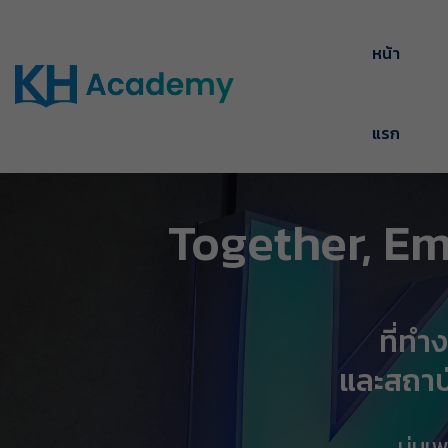
หน้า
แรก
Together, E
ที่ท
และสถาบ
บ่มเพ