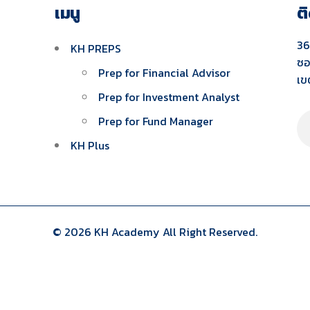
เมนู
ต
36
KH PREPS
ซอ
Prep for Financial Advisor
เข
Prep for Investment Analyst
Prep for Fund Manager
KH Plus
© 2026 KH Academy All Right Reserved.