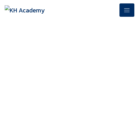
KH ACADEMY
Home
/
Robo Gallery
/
SKY เปิดบ้านต้อนรับนิสิตนักศึกษา KH Academy หลักสูตร Prep
for Investment Analyst รุ่น 5 ศึกษาดูงาน ถ่ายทอดมุมมองธุรกิจ
สู่การก้าวเป็น Aviation Hub มาตรฐานระดับโลก