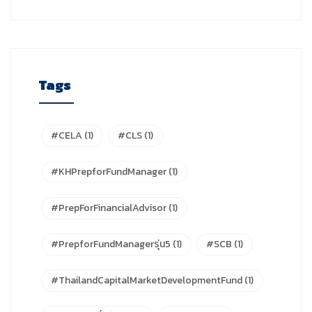
Tags
#CELA
(1)
#CLS
(1)
#KHPrepforFundManager
(1)
#PrepForFinancialAdvisor
(1)
#PrepforFundManagerรุ่น5
(1)
#SCB
(1)
#ThailandCapitalMarketDevelopmentFund
(1)