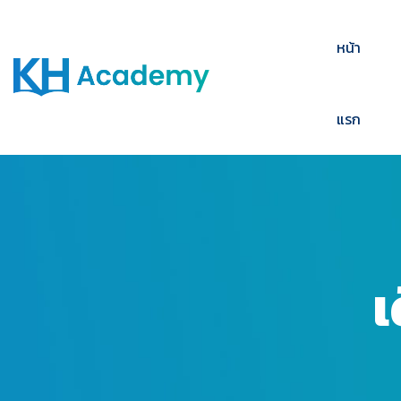
หน้า
แรก
เ