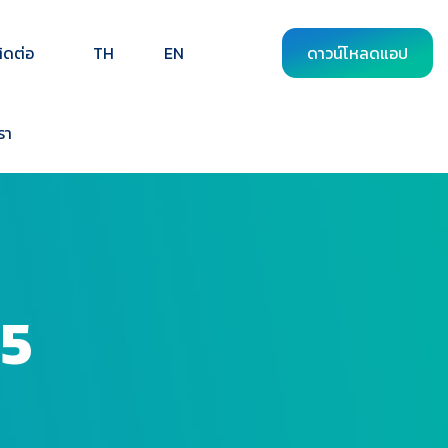
ิดต่อ
TH
EN
ดาวน์โหลดแอป
รา
25