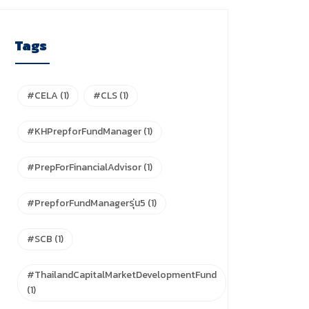
Tags
#CELA
(1)
#CLS
(1)
#KHPrepforFundManager
(1)
#PrepForFinancialAdvisor
(1)
#PrepforFundManagerรุ่น5
(1)
#SCB
(1)
#ThailandCapitalMarketDevelopmentFund
(1)