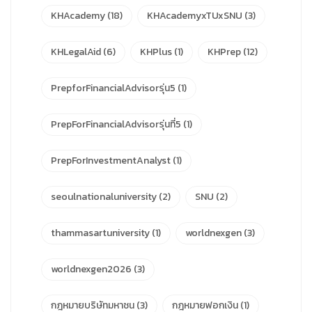
KHAcademy
(18)
KHAcademyxTUxSNU
(3)
KHLegalAid
(6)
KHPlus
(1)
KHPrep
(12)
PrepforFinancialAdvisorรุ่น5
(1)
PrepForFinancialAdvisorรุ่นที่5
(1)
PrepForInvestmentAnalyst
(1)
seoulnationaluniversity
(2)
SNU
(2)
thammasartuniversity
(1)
worldnexgen
(3)
worldnexgen2026
(3)
กฎหมายบริษัทมหาชน
(3)
กฎหมายฟอกเงิน
(1)