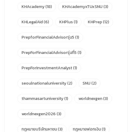
KHAcademy
(18)
KHAcademyxTUxSNU
(3)
KHLegalAid
(6)
KHPlus
(1)
KHPrep
(12)
PrepforFinancialAdvisorรุ่น5
(1)
PrepForFinancialAdvisorรุ่นที่5
(1)
PrepForInvestmentAnalyst
(1)
seoulnationaluniversity
(2)
SNU
(2)
thammasartuniversity
(1)
worldnexgen
(3)
worldnexgen2026
(3)
กฎหมายบริษัทมหาชน
(3)
กฎหมายฟอกเงิน
(1)