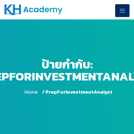
ป้ายกำกับ:
EPFORINVESTMENTANAL
Home
/ PrepForInvestmentAnalyst