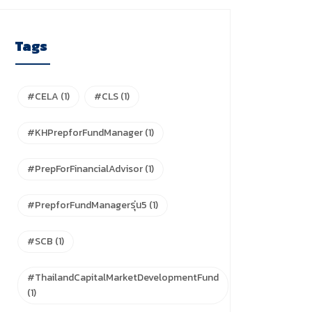
Tags
#CELA
(1)
#CLS
(1)
#KHPrepforFundManager
(1)
#PrepForFinancialAdvisor
(1)
#PrepforFundManagerรุ่น5
(1)
#SCB
(1)
#ThailandCapitalMarketDevelopmentFund
(1)