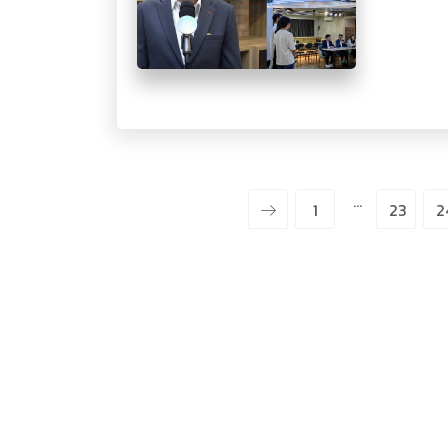
…
1
23
2