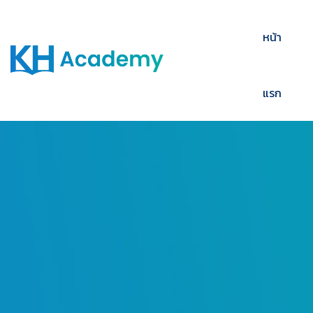
หน้า
แรก